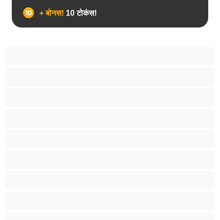
+ बोनस!
10 टोकंस!
18+ लड़कियां
अरबी
आबनूसी
एनल
एशियाई
काले बालों वाली
कॉलेज की लड़कियां
खिलौने
गर्भवती