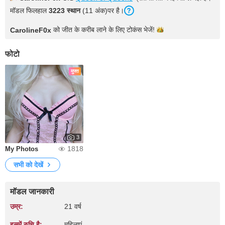
मॉडल फिलहाल
3223 स्थान
(11 अंक)पर है।
को जीत के करीब लाने के लिए टोकंस
भेजें!
CarolineF0x
फोटो
मुफ्त
3
1818
My Photos
सभी को देखें
मॉडल जानकारी
उम्र:
21 वर्ष
इसमें रुचि है:
महिलाएं