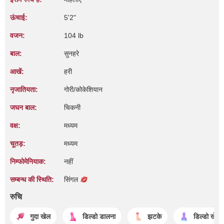
ऊंचाई:
5'2"
वजन:
104 lb
बाल:
सुनहरे
आखें:
हरी
नृजातियता:
गोरी/कोकेशियान
जघन बाल:
चिकनी
वक्ष:
मध्यम
चूतड़:
मध्यम
निम्फोमेनियाक:
नहीं
सम्बन्ध की स्थिति:
सिंगल
रुचि
गुदा खेल
डिल्डो डालना
झटके
डिल्डो खेल