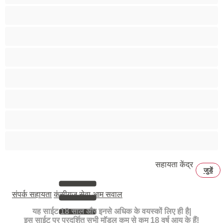
लाल बाल
लेस्बियन
लैटिना
विशाल चूचे
समूह सेक्स
सामान्य स्तन
सुनहरे
सहायता केंद्र
जुडें
संपर्क सहायता
कंसीयज सेवा
आम सवाल
यह साईट 18 साल और इनसे अधिक के वयस्कों लिए ही है|
इस साईट पर प्रदर्शित सभी मॉडल कम से कम 18 वर्ष आयु के हैं!