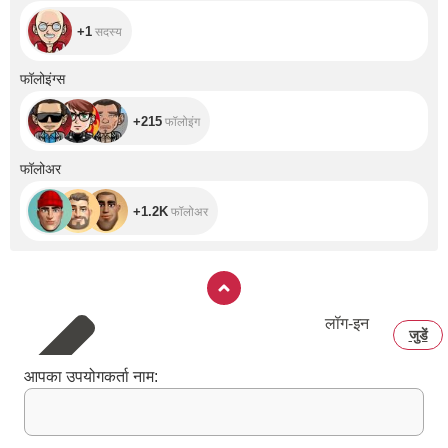
+1
सदस्य
+215
फॉलोइंग्स
+215
फॉलोइंग
+1.2K
फॉलोअर
+1.2K
फॉलोअर
लॉग‑इन
जुडें
आपका उपयोगकर्ता नाम: