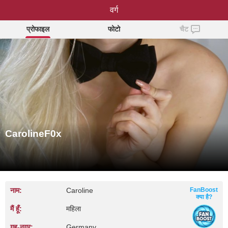
CarolineF0x
वर्ग
प्रोफाइल
फोटो
चैट
CarolineF0x
नाम:
Caroline
FanBoost
क्या है?
मैं हूँ:
महिला
गृह‑नगर:
Germany