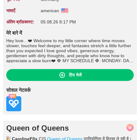
भाषाएँ:
american
अंतिम ब्रॉडकास्ट:
05.08.26 8:17 PM
मेरे बारे में
Hey love…❤️ Welcome to my little corner where time moves
slower, touches feel deeper, and fantasies stretch a little further
than you expected I love good vibes, generous energy,
gentlemen with dirty thoughts, and people who know how to
appreciate a slow burn❤️ 🍓 MY SCHEDULE 🍓: MONDAY- DAY
OFF 🙌 TUESDAY- 6:30 PM/6:30 AM PST 5:30 PM/5:30 AM
MSK WEDNESDAY- 6:30 PM/6:30 AM PST 5:30 PM/5:30 AM
टिप भेजें
MSK THURSDAY- 6:30 PM/6:30 AM PST 5:30 PM/5:30 AM MSK
FRIDAY- 6:30 PM/6:30 AM PST 5:30 PM/5:30 AM MSK
SATURDAY- 6:30 PM/6:30 AM PST 5:30 PM/5:30 AM MSK
सोशल नेटवर्क
SUNDAY- 6:30 PM PST 🙌 5:30 PM/5:30 AM MSK
मुफ्त
Queen of Queens
CarolineF0x
CIS
Queen of Queens
प्रतियोगिता में हिस्सा ले रही है।