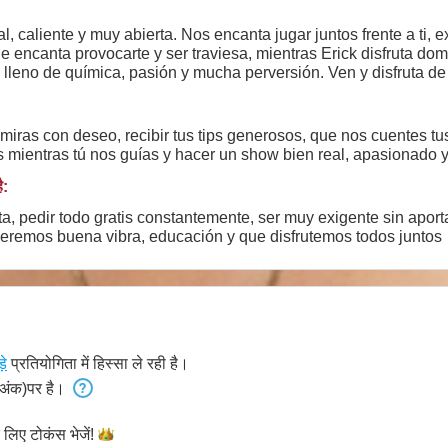
, caliente y muy abierta. Nos encanta jugar juntos frente a ti, e
 le encanta provocarte y ser traviesa, mientras Erick disfruta d
leno de química, pasión y mucha perversión. Ven y disfruta de 
olo nosotros, muy calientes y con ganas de complacerte 😈 ¿Te
iras con deseo, recibir tus tips generosos, que nos cuentes tu
 mientras tú nos guías y hacer un show bien real, apasionado y
ै:
a, pedir todo gratis constantemente, ser muy exigente sin aport
Queremos buena vibra, educación y que disfrutemos todos juntos 
़े
प्रतियोगिता में हिस्सा ले रही है।
अंक)पर है।
े लिए टोकंस
भेजें!