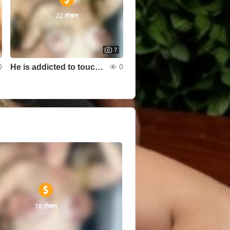
22 टोकन
7
He is addicted to touching and licking my boobs
0
0
18 टोकन