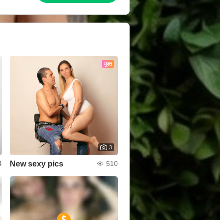
मुफ्त
3
New sexy pics
4
510