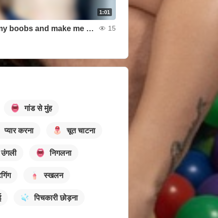
1:01
Touch my boobs and make me moan
15
गांड से मुंह
प्यार करना
चूत चाटना
ं उंगली
निगलना
गिंग
स्खलन
ई
पिचकारी छोड़ना