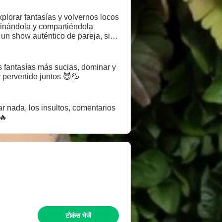
xplorar fantasías y volvernos locos
ominándola y compartiéndola
un show auténtico de pareja, sin
 animas a conocernos mejor? 😉
s fantasías más sucias, dominar y
 pervertido juntos 😈💦
ar nada, los insultos, comentarios
🔥
टोकंस भेजें