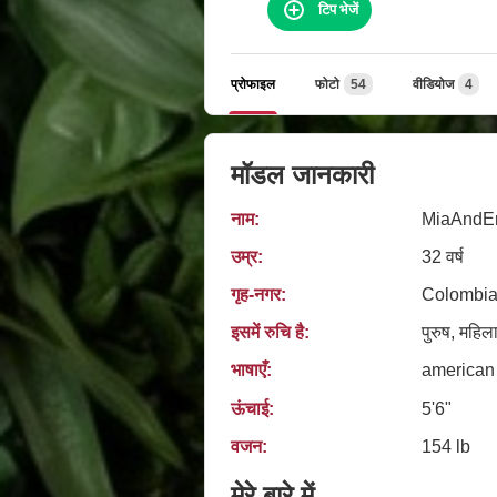
टिप भेजें
प्रोफाइल
फोटो
54
वीडियोज
4
मॉडल जानकारी
नाम:
MiaAndEr
उम्र:
32 वर्ष
गृह‑नगर:
Colombia
इसमें रुचि है:
पुरुष, महिला
भाषाएँ:
american
ऊंचाई:
5'6"
वजन:
154 lb
मेरे बारे में