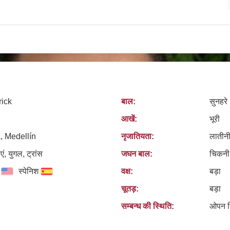
ick
बाल:
सुनहरे
आखें:
भूरी
, Medellín
नृजातियता:
लातीनी
एं, युगल, ट्रांस
जघन बाल:
चिकनी
स्पेनिश
वक्ष:
बड़ा
चूतड़:
बड़ा
सम्बन्ध की स्थिति:
ओपन