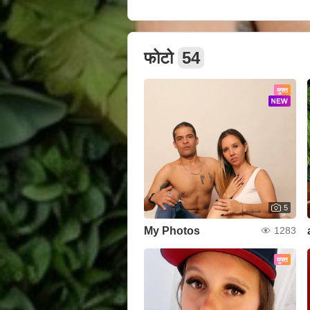
फोटो
54
मुफ्त
5
My Photos
1283
मुफ्त