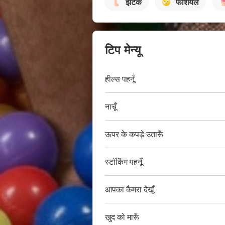
झटके
फेशियल
टिप मेन्यू
हील्स पहनूँ
नाचूँ
ऊपर के कपड़े उतारूँ
स्टॉकिंग पहनूँ
आपका कैमरा देखूँ
खुद को मारूँ