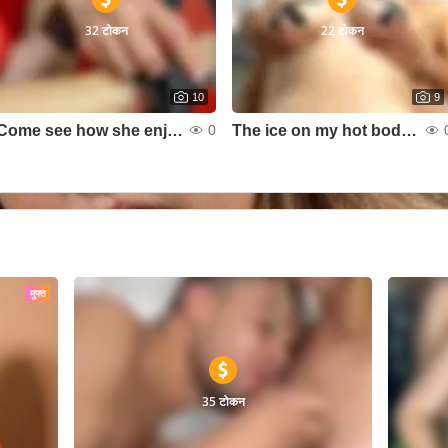
32 टोकन
22 टोकन
10
9
Come see how she enjoys being treated badly
The ice on my hot body melts instantly
0
मुफ्त
35 टोकन