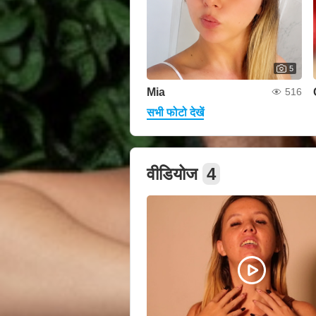
5
Mia
516
सभी फोटो देखें
वीडियोज
4