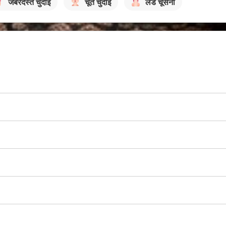
जबरदस्त चुदाई
चूत चुदाई
लंड चूसना