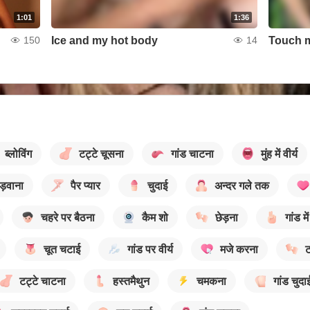
1:01
1:36
Ice and my hot body
150
14
ब्लोविंग
टट्टे चूसना
गांड चाटना
मुंह में वीर्य
सड़वाना
पैर प्यार
चुदाई
अन्दर गले तक
चहरे पर बैठना
कैम शो
छेड़ना
गांड मे
चूत चटाई
गांड पर वीर्य
मजे करना
ट
टट्टे चाटना
हस्तमैथुन
चमकना
गांड चुदा